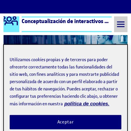
Logo Ágora
Conceptualización de interactivos – Aula 1
Saltar al contenido
Semestre 20241 - Aula 1
bulos
Utilizamos
cookies
propias y de terceros para poder
ofrecerte correctamente todas las funcionalidades del
bulos
sitio web, con fines analíticos y para mostrarte publicidad
personalizada de acuerdo con un perfil elaborado a partir
de tus hábitos de navegación. Puedes aceptar, rechazar o
INFOEDUCA.org
Publicado por
configurar tus preferencias haciendo clic abajo, u obtener
Publicado por
Mariano Javier Mayayo Burillo
Visibilidad:
Fecha de publicación
5 febrero, 2025 8:27 pm
en INFOEDUCA.org
Pública
-
9 Ene 2025
-
comentario
más información en nuestra
política de cookies.
Aceptar