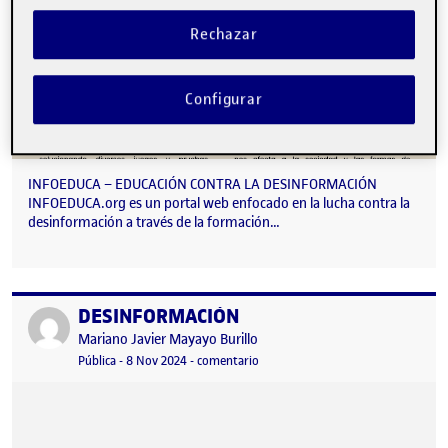
Rechazar
Configurar
INFOEDUCA – EDUCACIÓN CONTRA LA DESINFORMACIÓN
INFOEDUCA.org es un portal web enfocado en la lucha contra la
desinformación a través de la formación…
DESINFORMACIÓN
Publicado por
Publicado por
Mariano Javier Mayayo Burillo
Visibilidad:
Fecha de publicación
5 febrero, 2025 8:26 pm
en DESINFORMACIÓN
Pública
-
8 Nov 2024
-
comentario