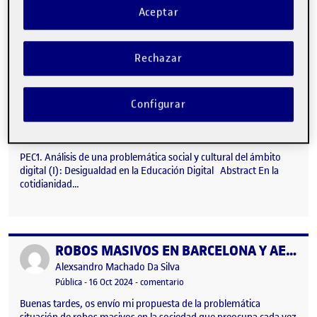
Aceptar
Rechazar
Configurar
PEC1. Análisis de una problemática social y cultural del ámbito
digital (I): Desigualdad en la Educación Digital Abstract En la
cotidianidad…
ROBOS MASIVOS EN BARCELONA Y AEROPUERTOS
Publicado por
Publicado por
Alexsandro Machado Da Silva
Visibilidad:
Fecha de publicación
en ROBOS MASIVOS EN BARCELON
Pública
-
16 Oct 2024
-
comentario
Buenas tardes, os envío mi propuesta de la problemática