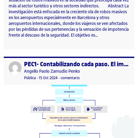
situación de robos masivos en la sociedad que preocupa cada vez
más al sector turístico y otros sectores indirectos. Abstract La
investigación está enfocada en la creciente ola de robos masivos
en los aeropuertos especialmente en Barcelona y otros
aeropuertos internacionales, donde los viajeros se ven afectados
por las pérdidas de sus pertenencias y la sensación de impotencia
frente al descaso de la seguridad. El objetivo es…
PEC1- Contabilizando cada paso. El impacto de los wearables biométricos.
Publicado por
Publicado por
Angello Paolo Zamudio Penko
Visibilidad:
Fecha de publicación
25 octubre, 2024 3:29 pm
en PEC1- Contabilizando cada paso. 
Pública
-
15 Oct 2024
-
comentario