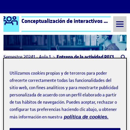
Logo Ágora
Conceptualización de interactivos – Aula 1
Saltar al contenido
Semestre 20241 - Aula 1
Entrega de la actividad PEC1
Entrega de la actividad
Utilizamos
cookies
propias y de terceros para poder
PEC1
ofrecerte correctamente todas las funcionalidades del
sitio web, con fines analíticos y para mostrarte publicidad
personalizada de acuerdo con un perfil elaborado a partir
PEC1. Análisis de una problemática social y cultural del ámbito digital (I)
Publicado por
de tus hábitos de navegación. Puedes aceptar, rechazar o
Publicado por
Michael Vicente Sanchez Chonillo
configurar tus preferencias haciendo clic abajo, u obtener
Visibilidad:
Fecha de publicación
en PEC1. Análisis de una problemátic
Pública
-
16 Oct 2024
-
comentario
más información en nuestra
política de cookies.