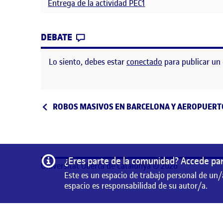
Entrega de la actividad PEC1
CONTRIBUTION
0
EN PEC1. ANÁLISIS DE UNA PROBL
DEBATE
Lo siento, debes estar
conectado
para publicar un
Navegación de entrad
Entrada anterior
ROBOS MASIVOS EN BARCELONA Y AEROPUERT
Información
¿Eres parte de la comunidad? Accede par
Universitat Oberta de Catalunya © 2026
Este es un espacio de trabajo personal de un/
espacio es responsabilidad de su autor/a.
Este es un espacio de trabajo personal de un/a estudian