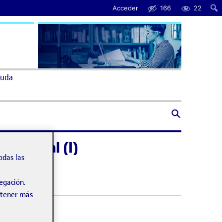
Acceder
166
22
uda
o digital (I)
odas las
vegación.
obtener más