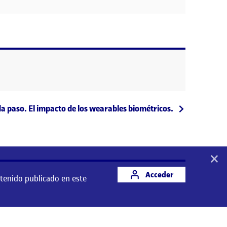
a paso. El impacto de los wearables biométricos.
×
Acceder
ntenido publicado en este
 este espacio es responsabilidad de su autor/a.