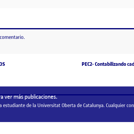
EMÁTICA SOCIAL Y CULTURAL DEL ÁMBITO DIGITAL (I)
 comentario.
as
Entrada siguiente
OS
PEC2- Contabilizando cad
a ver más publicaciones.
a estudiante de la Universitat Oberta de Catalunya. Cualquier co
te de la Universitat Oberta de Catalunya. Cualquier contenido publicado en