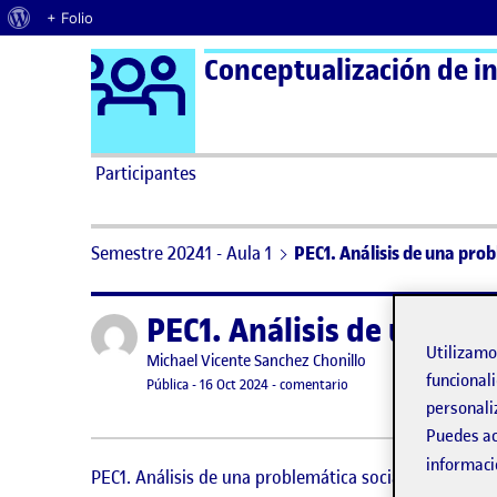
Acerca de WordPress
+ Folio
Logo Ágora
Conceptualización de in
Saltar al contenido
Participantes
Semestre 20241 - Aula 1
PEC1. Análisis de una probl
PEC1. Análisis de una pro
Publicado por
Utilizam
Publicado por
Michael Vicente Sanchez Chonillo
funcionali
Visibilidad:
Fecha de publicación
en PEC1. Análisis de una p
Pública
-
16 Oct 2024
-
comentario
personali
Puedes ac
informaci
PEC1. Análisis de una problemática social y cultural de