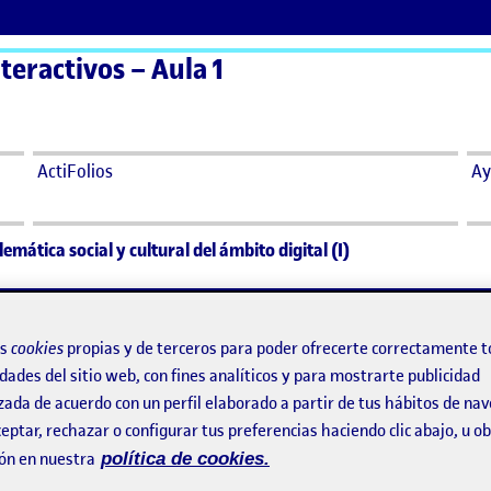
teractivos – Aula 1
ActiFolios
Ay
emática social y cultural del ámbito digital (I)
blemática social y cultural del ámbit
os
cookies
propias y de terceros para poder ofrecerte correctamente t
dades del sitio web, con fines analíticos y para mostrarte publicidad
roblemática social y cultural del ámbito digital (I)
zada de acuerdo con un perfil elaborado a partir de tus hábitos de na
eptar, rechazar o configurar tus preferencias haciendo clic abajo, u 
ón en nuestra
política de cookies.
l ámbito digital (I):