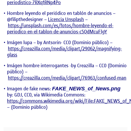
periodistico-7RXq1RNp4Po
Hombre leyendo el periódico en tablón de anuncios –
@filipthedesigner
–
Licencia Unsplash
–
https://unsplash.com/es/fotos/hombre-leyendo-el-
periodico-en-el-tablon-de-anuncios-c5QdMcuFlgY
Imágen lupa – by Antsorin- CC0
(Dominio público) –
https://creazilla.com/media/clipart/29062/magnifying-
glass
Imágen hombre interrogantes -by Creazilla – CC0 (Dominio
público) –
https://creazilla.com/media/clipart/76963/confused-man
Imagen de fake news:
FAKE_NEWS_of_News.png
by: GDJ, CC0, via Wikimedia Commons:
https://commons.wikimedia.org/wiki/File:FAKE_NEWS_of_
– (Dominio público)