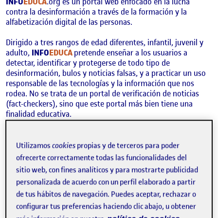
INFO
EDUCA
.org es un portal web enfocado en la lucha
contra la desinformación a través de la formación y la
alfabetización digital de las personas.
Dirigido a tres rangos de edad diferentes, infantil, juvenil y
adulto,
INFO
EDUCA
pretende enseñar a los usuarios a
detectar, identificar y protegerse de todo tipo de
desinformación, bulos y noticias falsas, y a practicar un uso
responsable de las tecnologías y la información que nos
rodea. No se trata de un portal de verificación de noticias
(fact-checkers), sino que este portal más bien tiene una
finalidad educativa.
El objetivo es concienciar a todas las personas acerca de esta
grave problemática social, para así poder reducir la difusión
Utilizamos
cookies
propias y de terceros para poder
de información falsa o malintencionada, y mitigar los daños
ofrecerte correctamente todas las funcionalidades del
que la desinformación provoca en la sociedad.
sitio web, con fines analíticos y para mostrarte publicidad
personalizada de acuerdo con un perfil elaborado a partir
de tus hábitos de navegación. Puedes aceptar, rechazar o
configurar tus preferencias haciendo clic abajo, u obtener