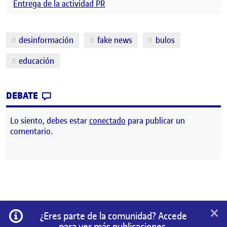
Entrega de la actividad PR
Etiquetas
desinformación
fake news
bulos
educación
CONTRIBUTION
0
EN INFOEDUCA.ORG
DEBATE
Lo siento, debes estar
conectado
para publicar un
comentario.
×
Información
¿Eres parte de la comunidad? Accede
para ver más publicaciones.