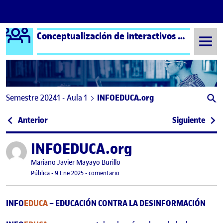
Logo Ágora
Conceptualización de interactivos – Aula 1
Saltar al contenido
Semestre 20241 - Aula 1
INFOEDUCA.org
Navegación de entradas
: PR: Proyecto final BalanceTrack
: Big
Anterior
Siguiente
INFOEDUCA.org
Publicado por
Publicado por
Mariano Javier Mayayo Burillo
Visibilidad:
Fecha de publicación
5 febrero, 2025 8:27 pm
en INFOEDUCA.org
Pública
-
9 Ene 2025
-
comentario
INFO
EDUCA
– EDUCACIÓN CONTRA LA DESINFORMACIÓN