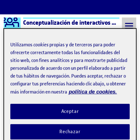
Logo Ágora
Conceptualización de interactivos – Aula 1
Saltar al contenido
Utilizamos
cookies
propias y de terceros para poder
ofrecerte correctamente todas las funcionalidades del
sitio web, con fines analíticos y para mostrarte publicidad
Semestre 20241 - Aula 1
Alejandro Colombo Vega
personalizada de acuerdo con un perfil elaborado a partir
Alejandro Colombo Vega
de tus hábitos de navegación. Puedes aceptar, rechazar o
configurar tus preferencias haciendo clic abajo, u obtener
más información en nuestra
política de cookies.
PR – Conceptualización de Interactivos
Publicado por
Publicado por
Alejandro Colombo Vega
Visibilidad:
Fecha de publicación
11 enero, 2025 11:46 am
en PR – Conceptualización de
con Contraseña
-
5 Dic 2024
-
comentario
Aceptar
Rechazar