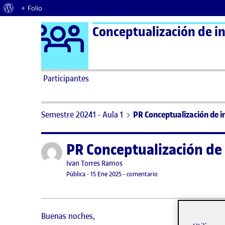
Acerca de WordPress
+ Folio
Logo Ágora
Conceptualización de in
Saltar al contenido
Participantes
Semestre 20241 - Aula 1
PR Conceptualización de i
PR Conceptualización de 
Publicado por
Publicado por
Ivan Torres Ramos
Visibilidad:
Fecha de publicación
en PR Conceptualización 
Pública
-
15 Ene 2025
-
comentario
Buenas noches,