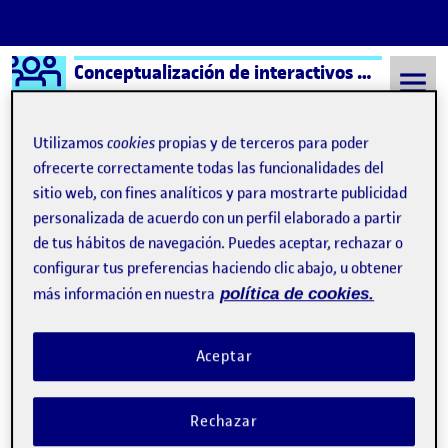
Logo Ágora
Conceptualización de interactivos – Aula 1
Saltar al contenido
Utilizamos
cookies
propias y de terceros para poder
ofrecerte correctamente todas las funcionalidades del
sitio web, con fines analíticos y para mostrarte publicidad
Semestre 20241 - Aula 1
1 Diciembre, 2024
personalizada de acuerdo con un perfil elaborado a partir
1 Diciembre, 2024
de tus hábitos de navegación. Puedes aceptar, rechazar o
configurar tus preferencias haciendo clic abajo, u obtener
más información en nuestra
política de cookies.
PEC3. Solución transversal híbrida a la problemática trabajada
Publicado por
Publicado por
Michael Vicente Sanchez Chonillo
Visibilidad:
Fecha de publicación
en PEC3. Solución transversal híbrida
Pública
-
1 Dic 2024
-
comentario
Aceptar
Rechazar